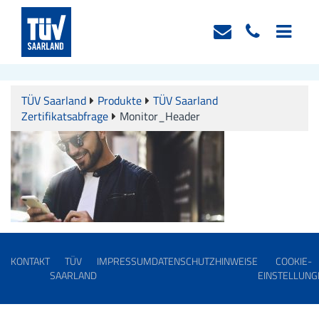
TÜV Saarland
Produkte
TÜV Saarland
Zertifikatsabfrage
Monitor_Header
KONTAKT
TÜV
IMPRESSUM
DATENSCHUTZHINWEISE
COOKIE-
SAARLAND
EINSTELLUNG