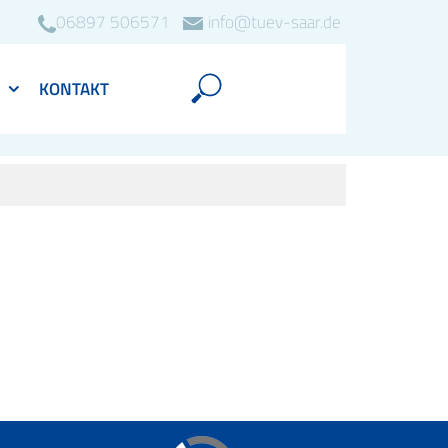
06897 506571
info@tuev-saar.de
KONTAKT