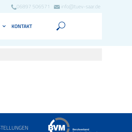
06897 506571
info@tuev-saar.de
KONTAKT
STELLUNGEN