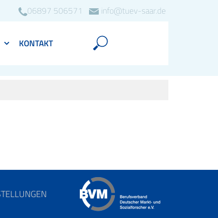
06897 506571
info@tuev-saar.de
KONTAKT
STELLUNGEN