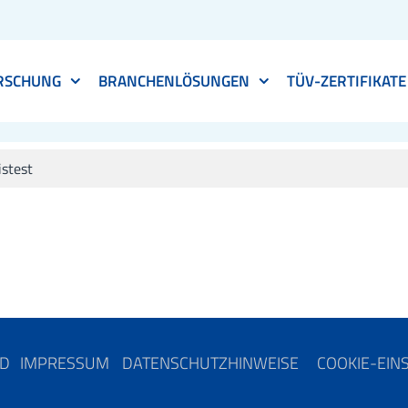
RSCHUNG
BRANCHENLÖSUNGEN
TÜV-ZERTIFIKATE
istest
ND
IMPRESSUM
DATENSCHUTZHINWEISE
COOKIE-EIN