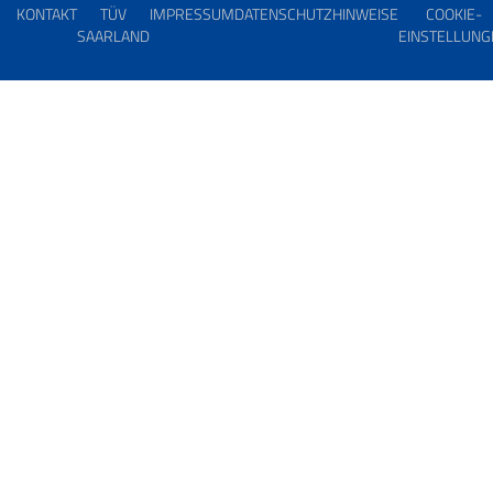
KONTAKT
TÜV
IMPRESSUM
DATENSCHUTZHINWEISE
COOKIE-
SAARLAND
EINSTELLUNG