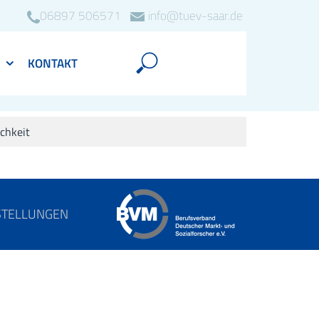
06897 506571
info@tuev-saar.de
KONTAKT
chkeit
STELLUNGEN