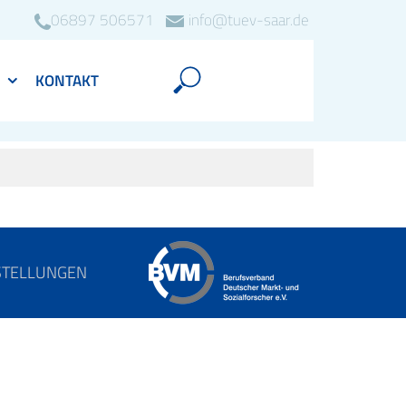
06897 506571
info@tuev-saar.de
KONTAKT
STELLUNGEN